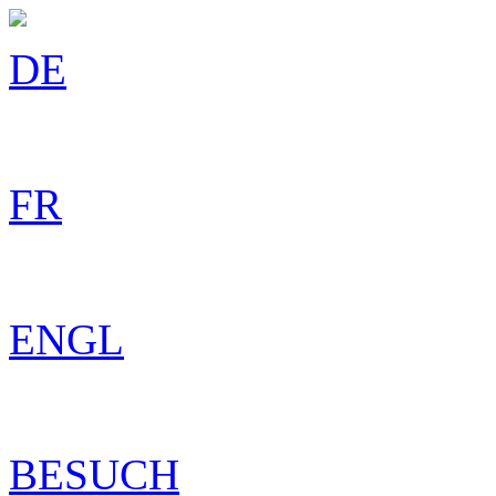
DE
FR
ENGL
BESUCH