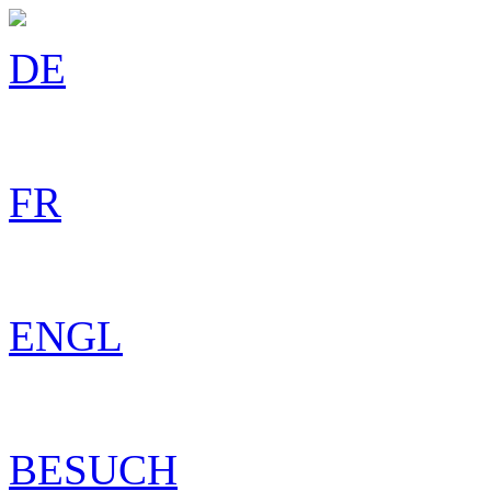
DE
FR
ENGL
BESUCH