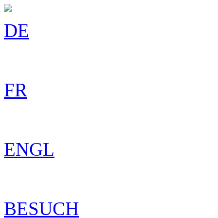
DE
FR
ENGL
BESUCH